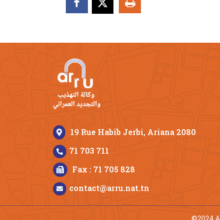
19 Rue Habib Jerbi, Ariana 2080
71 703 711
Fax : 71 705 828
contact@arru.nat.tn
©2024 A