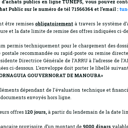
 d’achats publics en ligne TUNEPS, vous pouvez contact
hat Public sur le numéro de tél 71566364 et l’email :
tun
nt être remises
obligatoirement
à travers le système d’
eure et la date limite de remise des offres indiquées ci-d
 permis techniquement pour le chargement des dossier
oie postale recommandée ou rapid-poste ou remise directe
sidente Directrice Générale de l’ARRU à l’adresse de l
uées ci-dessous. L’enveloppe doit porter le libellé suivant
 MORNAGUIA GOUVERNORAT DE MANOUBA»
 éléments dépendant de l'évaluation technique et financi
s documents envoyés hors ligne.
eurs offres
120
jours,
à partir du lendemain de la date lim
bancaire provisoire, d’un montant de
9000 dinars
valable