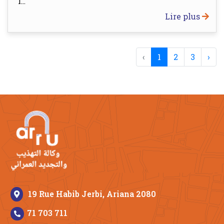
l...
Lire plus
‹
1
2
3
›
19 Rue Habib Jerbi, Ariana 2080
71 703 711