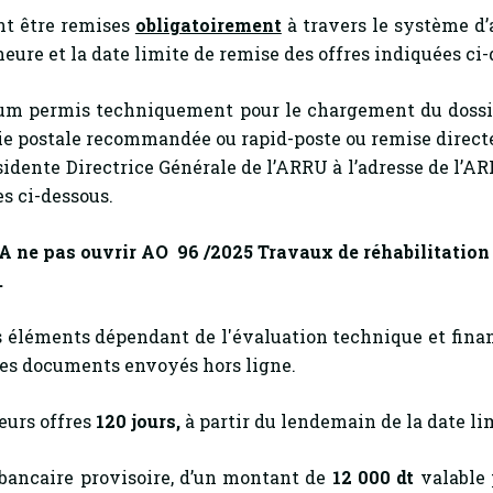
nt être remises
obligatoirement
à travers le système d’
’heure et la date limite de remise des offres indiquées ci
 permis techniquement pour le chargement du dossier
voie postale recommandée ou rapid-poste ou remise direct
dente Directrice Générale de l’ARRU à l’adresse de l’AR
es ci-dessous.
A ne pas ouvrir AO 96 /2025
Travaux de réhabilitatio
.
s éléments dépendant de l'évaluation technique et fina
les documents envoyés hors ligne.
eurs offres
120
jours,
à partir du lendemain de la date lim
 bancaire provisoire, d’un montant de
12 000 dt
valable 