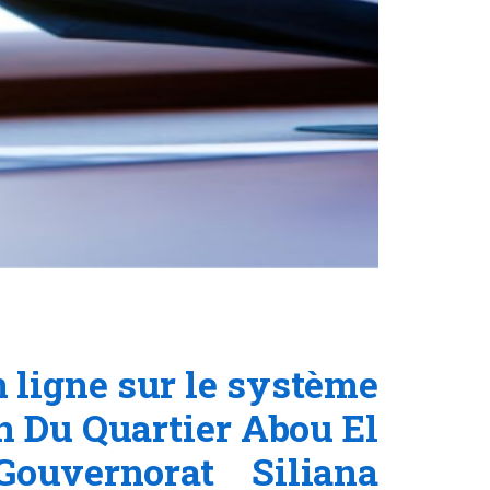
 ligne sur le système
n Du Quartier Abou El
uvernorat Siliana