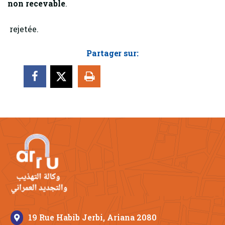
non recevable
.
rejetée.
Partager sur:
19 Rue Habib Jerbi, Ariana 2080