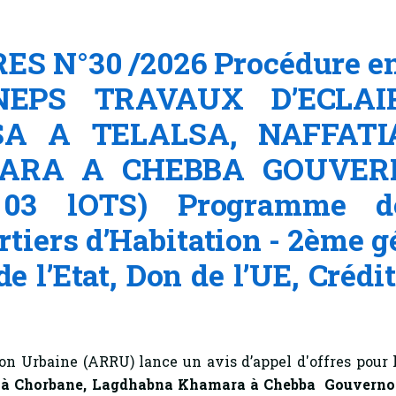
S N°30 /2026 Procédure en
TUNEPS TRAVAUX D’ECLA
SA A TELALSA, NAFFAT
ARA A CHEBBA GOUVER
3 lOTS) Programme de 
artiers d’Habitation - 2ème
e l’Etat, Don de l’UE, Crédi
on Urbaine (ARRU) lance un avis d’appel d'offres pour 
tia à Chorbane, Lagdhabna Khamara à Chebba Gouvern