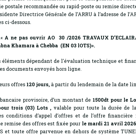
voie postale recommandée ou rapid-poste ou remise direct
dente Directrice Générale de l’ARRU à l’adresse de l’AR
es ci-dessous.
.«
A ne pas ouvrir AO 30 /2026
TRAVAUX D’ECLAIR
abna Khamara à Chebba (EN 03 lOTS)
».
s éléments dépendant de l'évaluation technique et fina
les documents envoyés hors ligne.
eurs offres
120
jours,
à partir du lendemain de la date lim
 bancaire provisoire, d’un montant de
1500dt pour le L
our trois (03) Lots ,
valable pour toute la durée de la
 conditions d’appel d’offres et de l’offre financière
de remise des offres est fixée pour
le mardi 21 avril 2026
S et toute offre parvenue en dehors de système TUNEP