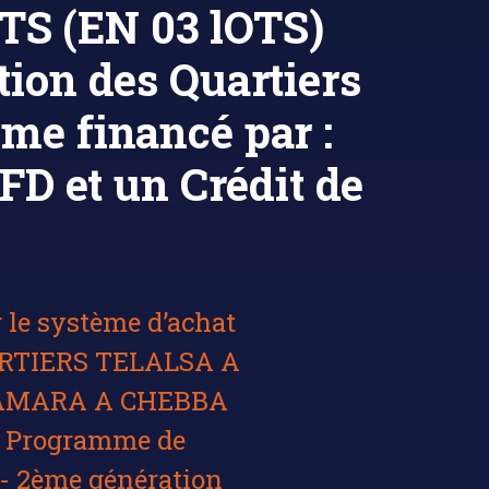
 (EN 03 lOTS)
tion des Quartiers
me financé par :
AFD et un Crédit de
 le système d’achat
RTIERS TELALSA A
AMARA A CHEBBA
 Programme de
n - 2ème génération