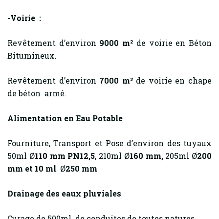
-Voirie :
Revêtement d’environ
9000 m²
de voirie en Béton
Bitumineux.
Revêtement d’environ
7000 m²
de voirie en chape
de béton armé.
Alimentation en Eau Potable
Fourniture, Transport et Pose d’environ des tuyaux
50ml Ø
110 mm PN12,5
, 210ml Ø
160 mm,
205ml Ø
200
mm et 10 ml
Ø
250 mm
Drainage des eaux pluviales
Curage de 500ml de conduites de toutes natures