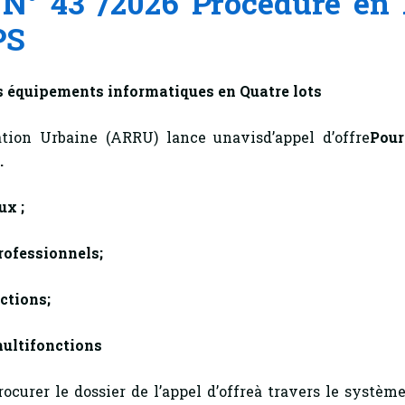
 N° 43 /2026 Procédure en
PS
des équipements informatiques en Quatre lots
tion Urbaine (ARRU) lance unavisd’appel d’offre
Pour
.
ux ;
rofessionnels;
ctions;
ultifonctions
ocurer le dossier de l’appel d’offreà travers le systèm