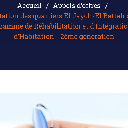
Accueil
Appels d’offres
tation des quartiers El Jaych-El Batta
amme de Réhabilitation et d’Intégratio
d’Habitation - 2ème génération