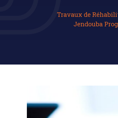
Travaux de Réhabili
Jendouba Progr