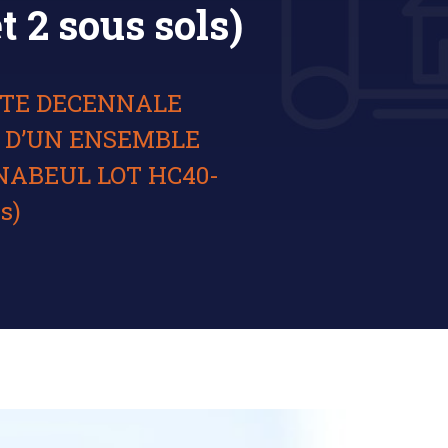
t 2 sous sols)
ITE DECENNALE
1 D’UN ENSEMBLE
NABEUL LOT HC40-
s)