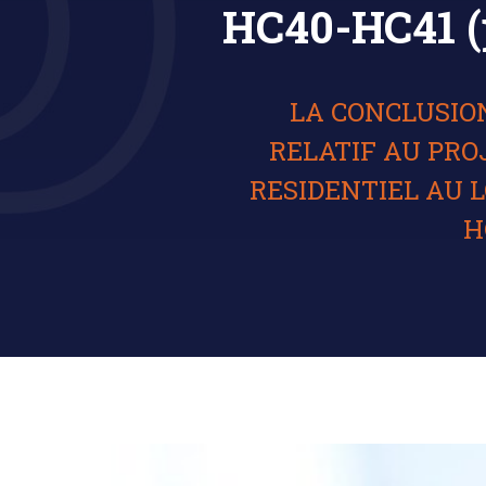
HC40-HC41 (ph
LA CONCLUSIO
RELATIF AU PRO
RESIDENTIEL AU 
H