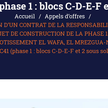
ase 1 : blocs C-D-E-F e
Accueil
Appels d’offres
N D’UN CONTRAT DE LA RESPONSABIL
JET DE CONSTRUCTION DE LA PHASE 
LOTISSEMENT EL WAFA, EL MREZGUA-
C41 (phase 1 : blocs C-D-E-F et 2 sous sol