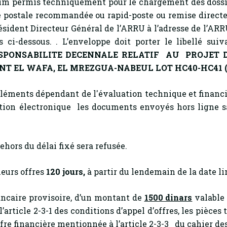
 permis techniquement pour le chargement des dossier
oie postale recommandée ou rapid-poste ou remise directe
sident Directeur Général de l’ARRU à l’adresse de l’ARRU
 ci-dessous. . L’enveloppe doit porter le libellé suiv
SPONSABILITE
DECENNALE RELATIF AU PROJET DE
NT EL WAFA, EL MREZGUA-NABEUL LOT HC40-HC41
(
 éléments dépendant de l'évaluation technique et financi
tion électronique les documents envoyés hors ligne san
hors du délai fixé sera refusée.
leurs offres
120
jours,
à partir du lendemain de la date li
ancaire provisoire, d’un montant de
1500 dinars
valable 
article 2-3-1 des conditions d’appel d’offres, les pièces
offre financière mentionnée à l’article 2-3-3 du cahier des