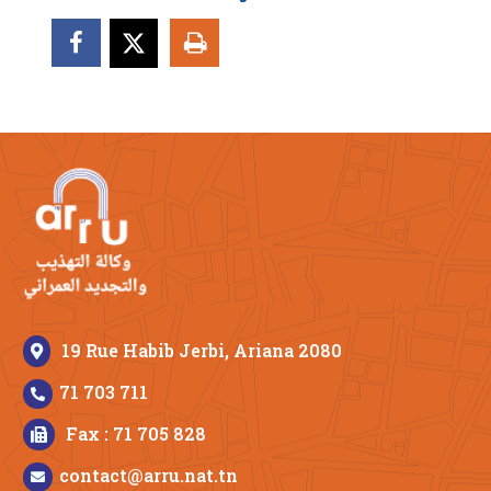
19 Rue Habib Jerbi, Ariana 2080
71 703 711
Fax : 71 705 828
contact@arru.nat.tn