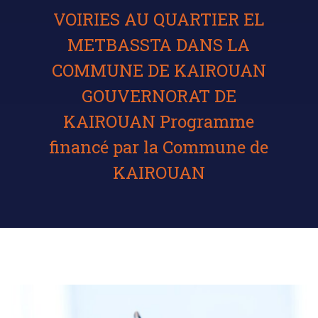
VOIRIES AU QUARTIER EL
METBASSTA DANS LA
COMMUNE DE KAIROUAN
GOUVERNORAT DE
KAIROUAN Programme
financé par la Commune de
KAIROUAN