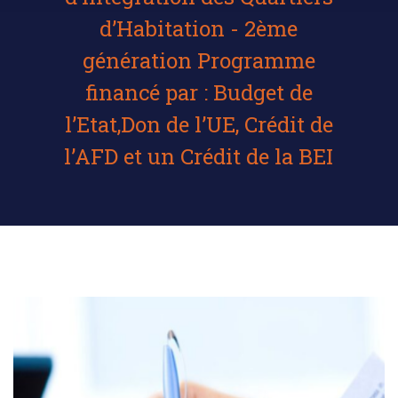
d’Habitation - 2ème
génération Programme
financé par : Budget de
l’Etat,Don de l’UE, Crédit de
l’AFD et un Crédit de la BEI