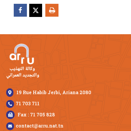
19 Rue Habib Jerbi, Ariana 2080
71 703 711
Fax : 71 705 828
contact@arru.nat.tn